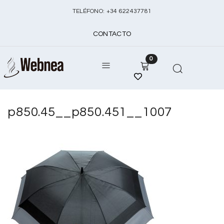
TELÉFONO:
+
34 622437781
CONTACTO
0
p850.45__p850.451__1007