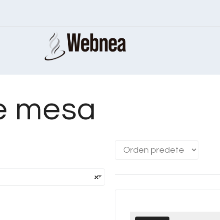
e mesa
×