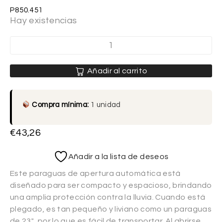
P850.451
Hay existencias
Añadir al carrito
Compra mínima:
1 unidad
€
43,26
Añadir a la lista de deseos
Este paraguas de apertura automática está
diseñado para ser compacto y espacioso, brindando
una amplia protección contra la lluvia. Cuando está
plegado, es tan pequeño y liviano como un paraguas
de 23″, por lo que es fácil de transportar. Al abrirse,