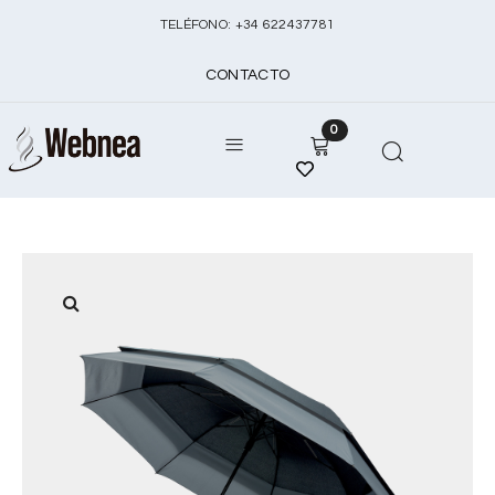
TELÉFONO:
+
34 622437781
CONTACTO
0