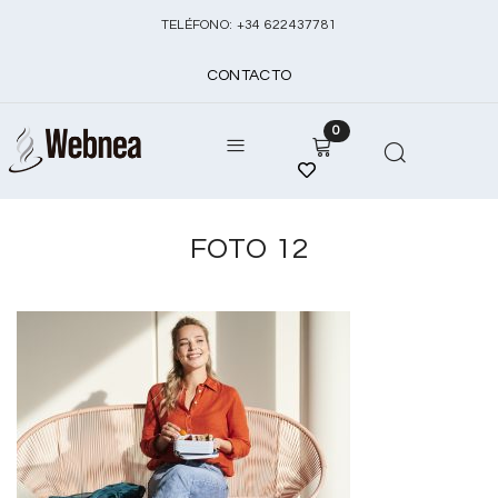
TELÉFONO:
+
34 622437781
CONTACTO
0
FOTO 12