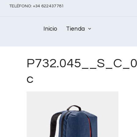
TELÉFONO:
+
34 622437781
Inicio
Tienda
P732.045__S_C_0
c