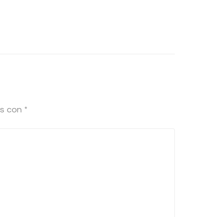
os con
*