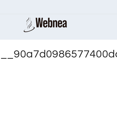
__90a7d0986577400d