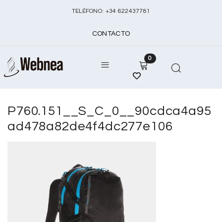
TELÉFONO:
+
34 622437781
CONTACTO
0
P760.151__S_C_0__90cdca4a95
ad478a82de4f4dc277e106