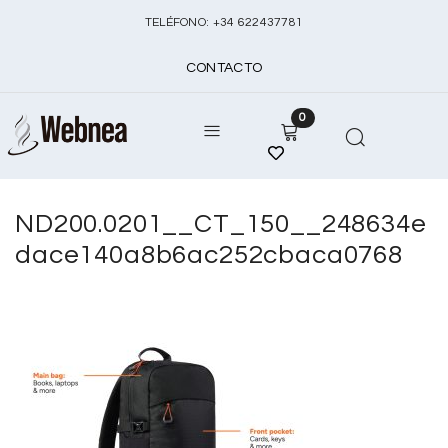
TELÉFONO:
+
34 622437781
CONTACTO
0
ND200.0201__CT_150__248634e
dace140a8b6ac252cbaca0768