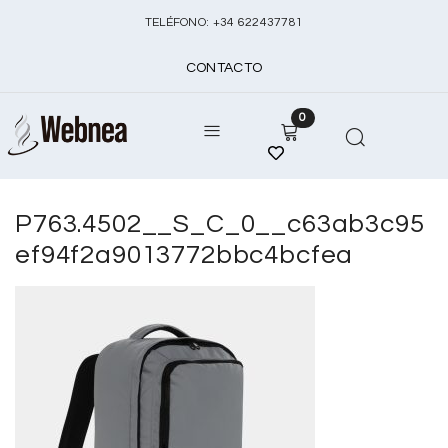
TELÉFONO:
+
34 622437781
CONTACTO
0
P763.4502__S_C_0__c63ab3c95
ef94f2a9013772bbc4bcfea