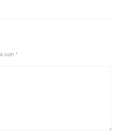
os con
*