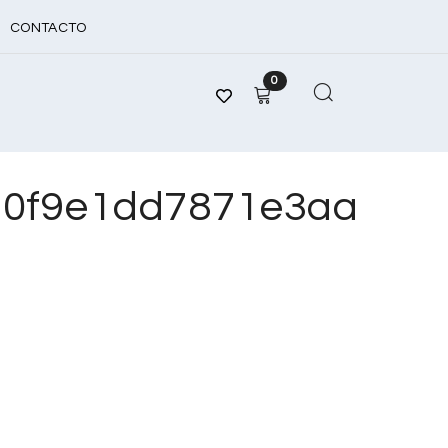
CONTACTO
0
90f9e1dd7871e3aa