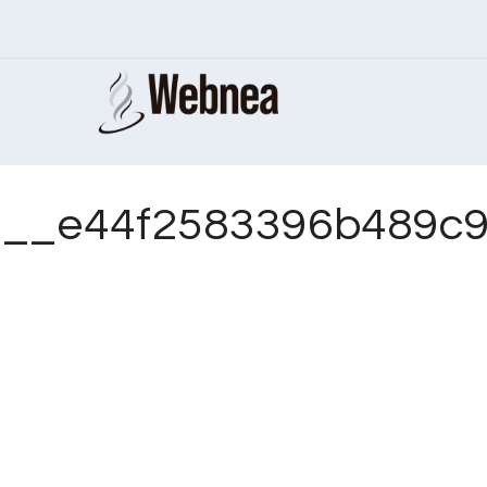
__e44f2583396b489c