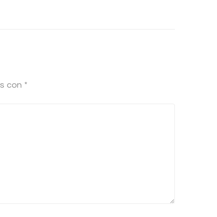
os con
*