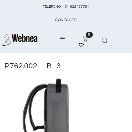
TELÉFONO:
+
34 622437781
CONTACTO
0
P762.002__B_3