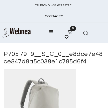
TELÉFONO:
+
34 622437781
CONTACTO
0
P705.7919__S_C_0__e8dce7e48
ce847d8a5c038e1c785d6f4