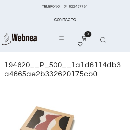
TELÉFONO:
+
34 622437781
CONTACTO
0
194620__P_500__1a1d6114db3
a4665ae2b332620175cb0