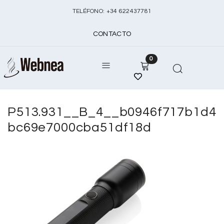
TELÉFONO:
+
34 622437781
CONTACTO
0
P513.931__B_4__b0946f717b1d4
bc69e7000cba51df18d