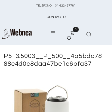
TELÉFONO:
+
34 622437781
CONTACTO
0
P513.5003__P_500__4a5bdc781
88c4d0c8daa47be1c6bfa37