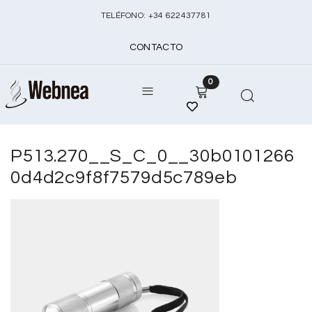
TELÉFONO:
+
34 622437781
CONTACTO
0
P513.270__S_C_0__30b0101266
0d4d2c9f8f7579d5c789eb