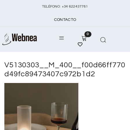
TELÉFONO:
+
34 622437781
CONTACTO
0
V5130303__M_400__f00d66ff770
d49fc89473407c972b1d2