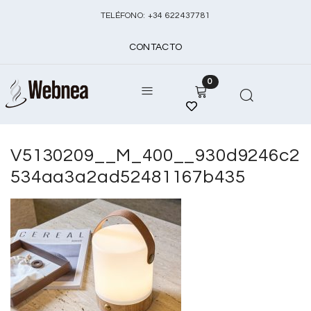
TELÉFONO:
+
34 622437781
CONTACTO
0
V5130209__M_400__930d9246c2
534aa3a2ad52481167b435