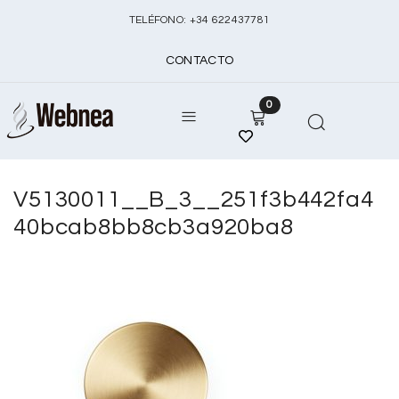
TELÉFONO:
+
34 622437781
CONTACTO
0
V5130011__B_3__251f3b442fa4
40bcab8bb8cb3a920ba8