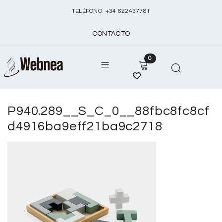
TELÉFONO:
+
34 622437781
CONTACTO
0
P940.289__S_C_0__88fbc8fc8cf
d4916ba9eff21ba9c2718