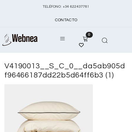
TELÉFONO:
+
34 622437781
CONTACTO
0
V4190013__S_C_0__da5ab905d
f96466187dd22b5d64ff6b3 (1)