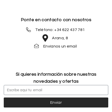
Ponte en contacto con nosotros
Teléfono: +34 622 437 781
Arana, 8
Envíanos un email
Si quieres información sobre nuestras
novedades y ofertas
Enviar