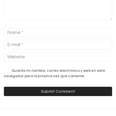
Guarda mi nombre, correo electrónico y web en este
navegador para la próxima vez que comente.