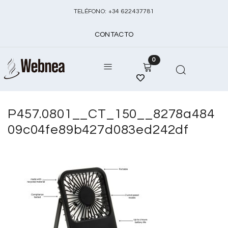
TELÉFONO:
+
34 622437781
CONTACTO
0
P457.0801__CT_150__8278a484
09c04fe89b427d083ed242df