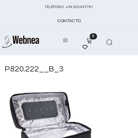
TELÉFONO:
+
34 622437781
CONTACTO
0
P820.222__B_3