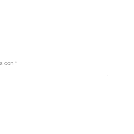
os con
*