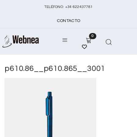
TELÉFONO:
+
34 622437781
CONTACTO
0
p610.86__p610.865__3001