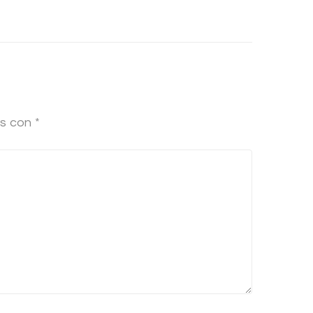
os con
*