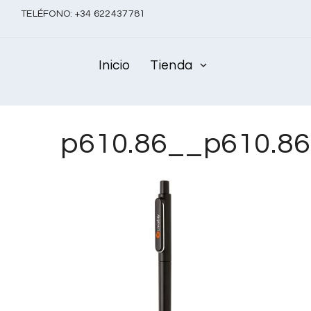
TELÉFONO:
+
34 622437781
Inicio
Tienda
p610.86__p610.8