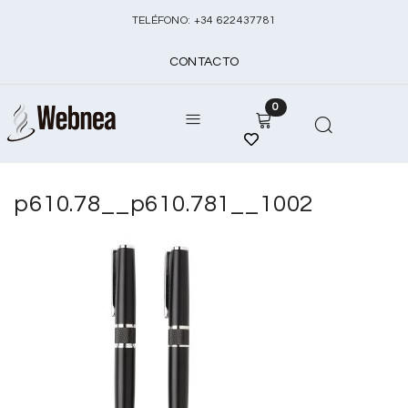
TELÉFONO:
+
34 622437781
CONTACTO
0
p610.78__p610.781__1002