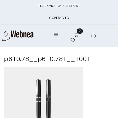
TELÉFONO:
+
34 622437781
CONTACTO
0
p610.78__p610.781__1001