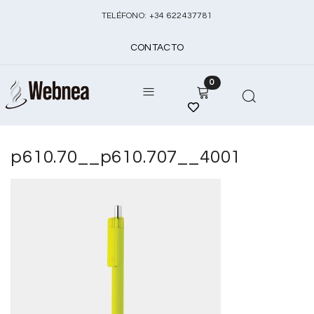
TELÉFONO:
+
34 622437781
CONTACTO
0
p610.70__p610.707__4001