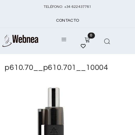
TELÉFONO:
+
34 622437781
CONTACTO
0
p610.70__p610.701__10004