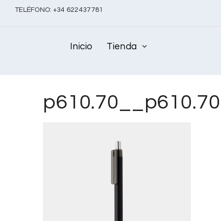
TELÉFONO:
+
34 622437781
Inicio
Tienda
p610.70__p610.7