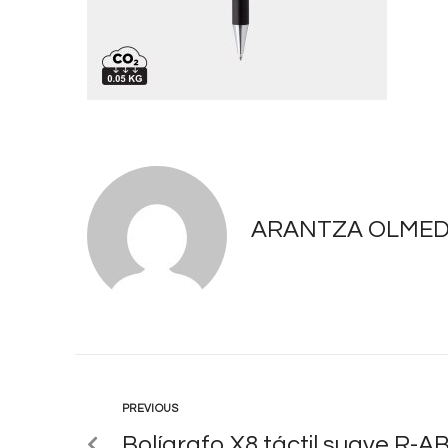
ARANTZA OLME
PREVIOUS
Bolígrafo X8 táctil suave R-AB