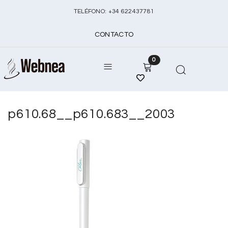
TELÉFONO:
+
34 622437781
CONTACTO
0
p610.68__p610.683__2003