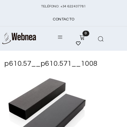
TELÉFONO:
+
34 622437781
CONTACTO
0
p610.57__p610.571__1008