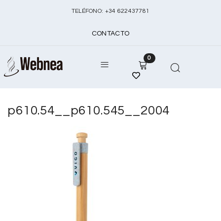
TELÉFONO:
+
34 622437781
CONTACTO
0
p610.54__p610.545__2004