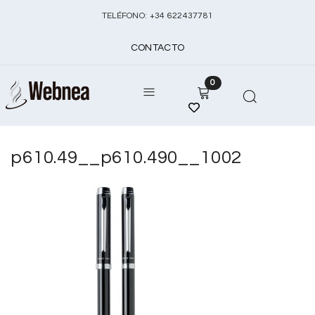
TELÉFONO:
+
34 622437781
CONTACTO
0
p610.49__p610.490__1002