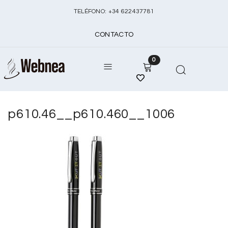
TELÉFONO:
+
34 622437781
CONTACTO
0
p610.46__p610.460__1006