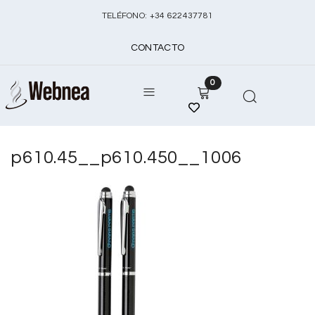
TELÉFONO:
+
34 622437781
CONTACTO
0
p610.45__p610.450__1006