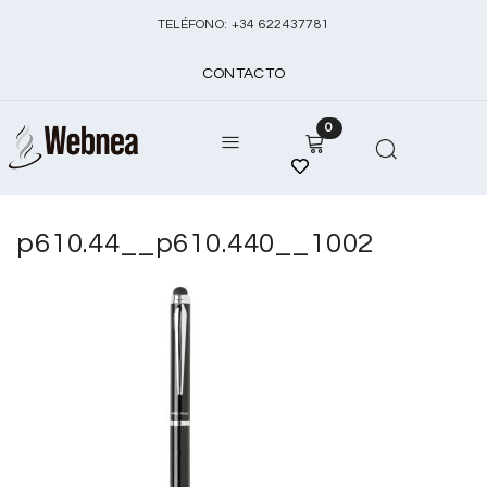
TELÉFONO:
+
34 622437781
CONTACTO
0
p610.44__p610.440__1002