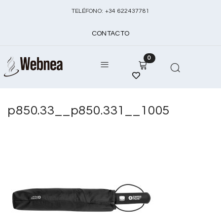
TELÉFONO:
+
34 622437781
CONTACTO
0
p850.33__p850.331__1005