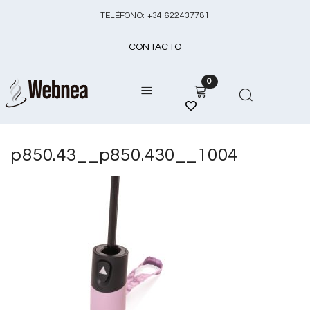
TELÉFONO:
+
34 622437781
CONTACTO
0
p850.43__p850.430__1004