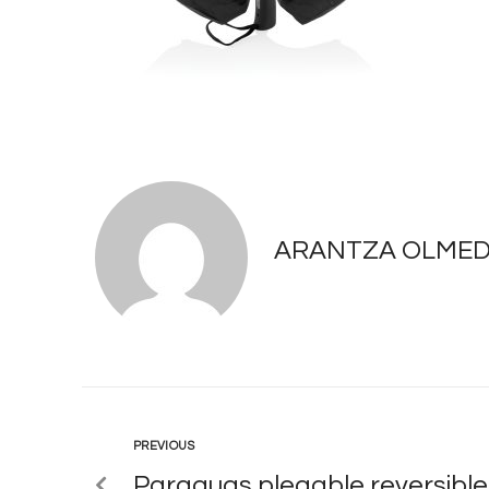
ARANTZA OLME
PREVIOUS
Paraguas plegable reversib