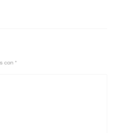
os con
*