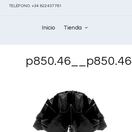
TELÉFONO:
+
34 622437781
Inicio
Tienda
p850.46__p850.4