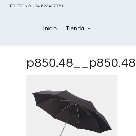
TELÉFONO:
+
34 622437781
Inicio
Tienda
p850.48__p850.4