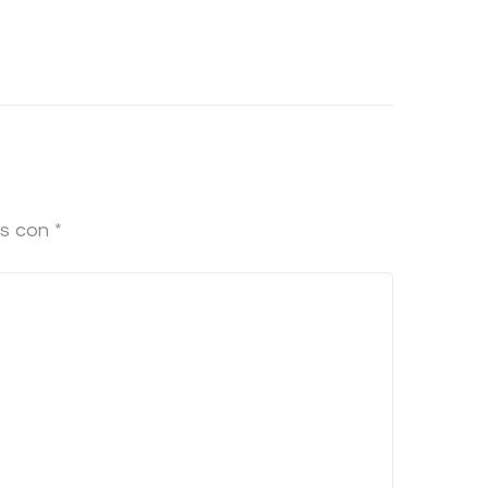
os con
*