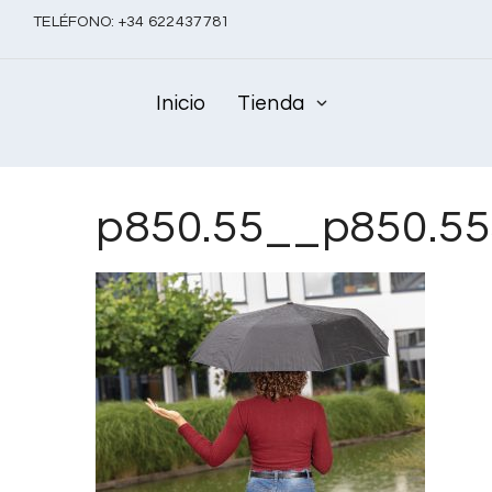
TELÉFONO:
+
34 622437781
Inicio
Tienda
p850.55__p850.5