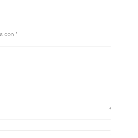
os con
*