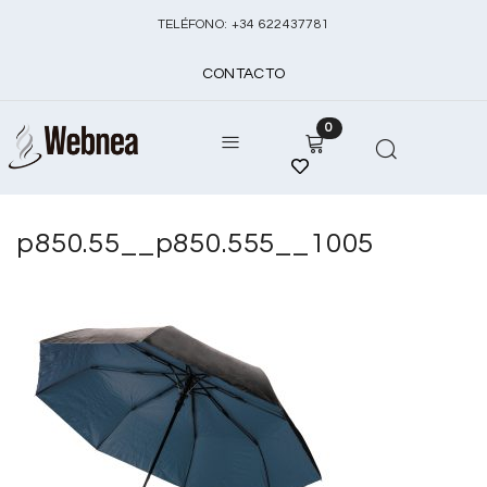
TELÉFONO:
+
34 622437781
CONTACTO
0
p850.55__p850.555__1005