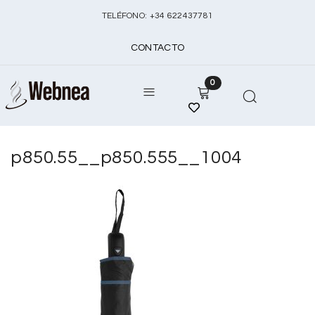
TELÉFONO:
+
34 622437781
CONTACTO
0
p850.55__p850.555__1004