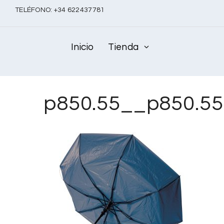
TELÉFONO:
+
34 622437781
Inicio
Tienda
p850.55__p850.5