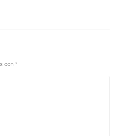
os con
*