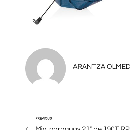
ARANTZA OLME
PREVIOUS
Mini paraguas 21″ de 190T RP