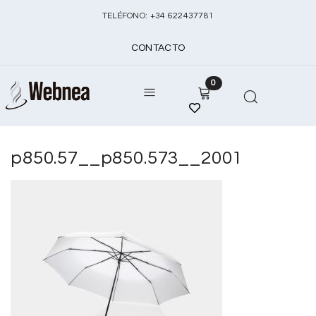
TELÉFONO:
+
34 622437781
CONTACTO
0
p850.57__p850.573__2001