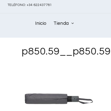
TELÉFONO:
+
34 622437781
Inicio
Tienda
p850.59__p850.5