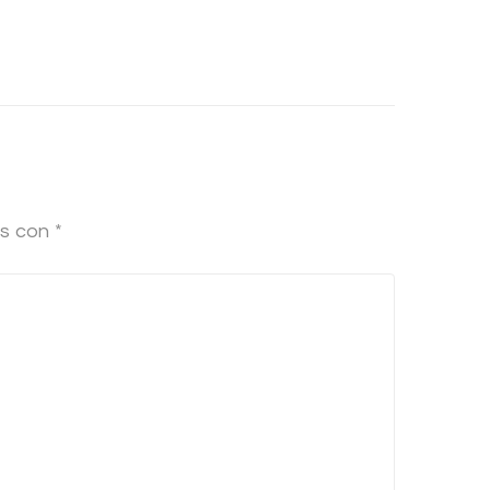
os con
*