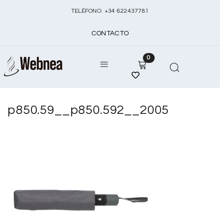
TELÉFONO:
+
34 622437781
CONTACTO
0
p850.59__p850.592__2005